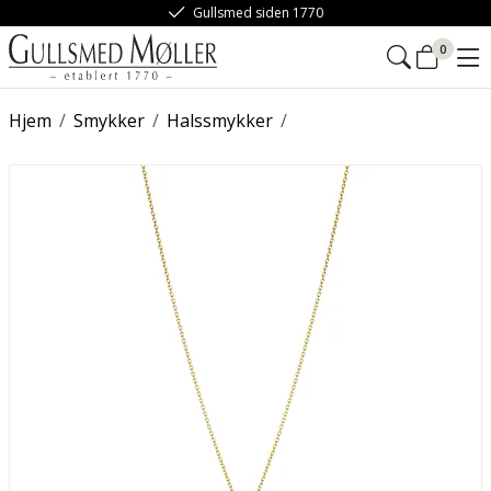
Gullsmed siden 1770
0
Hjem
/
Smykker
/
Halssmykker
/