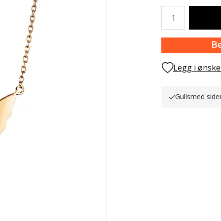
Antall
Legg i ønske
Gullsmed side