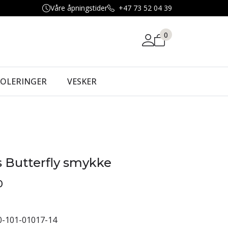
Våre åpningstider
+47 73 52 04 39
0
KOLERINGER
VESKER
ss Butterfly smykke
0
0-101-01017-14