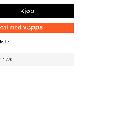
Kjøp
liste
n 1770