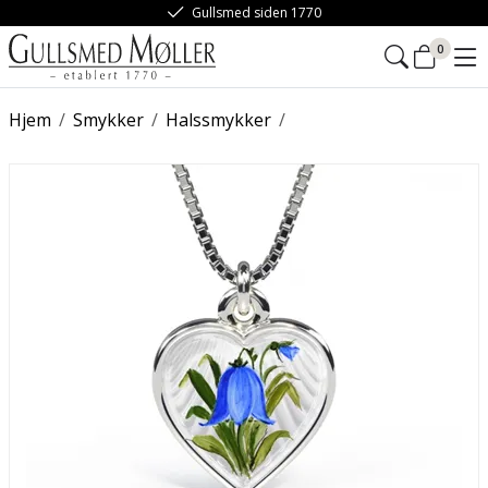
Gullsmed siden 1770
0
Hjem
/
Smykker
/
Halssmykker
/