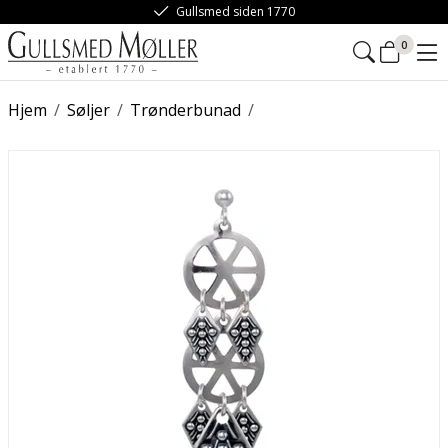
Gullsmed siden 1770
0
Hjem
/
Søljer
/
Trønderbunad
/