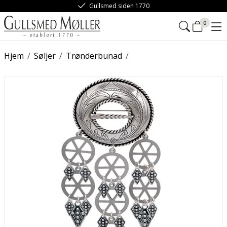
Gullsmed siden 1770
0
Hjem
/
Søljer
/
Trønderbunad
/