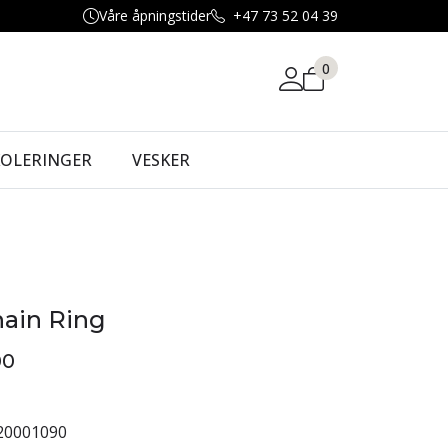
Våre åpningstider
+47 73 52 04 39
0
KOLERINGER
VESKER
hain Ring
00
20001090