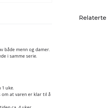
Relaterte
s av både menn og damer.
ede i samme serie.
n 1 uke.
 om at varen er klar til å
tiden ca. 4 uker.