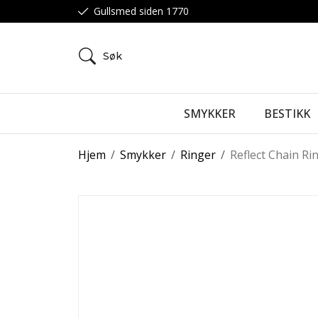
Gullsmed siden 1770
Søk
SMYKKER
BESTIKK
Hjem
/
Smykker
/
Ringer
/
Reflect Chain Ri