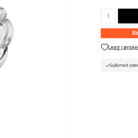
Antall
Legg i ønske
Gullsmed side