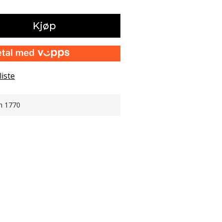
Kjøp
liste
n 1770