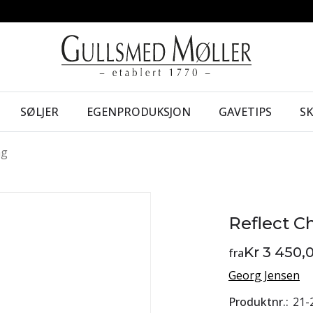
SØLJER
EGENPRODUKSJON
GAVETIPS
S
ng
Reflect C
Kr 3 450,
fra
Georg Jensen
Produktnr.
21-