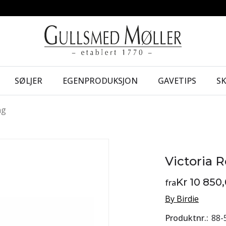
SØLJER
EGENPRODUKSJON
GAVETIPS
S
ng
Victoria 
Kr 10 850
fra
By Birdie
Produktnr.
88-