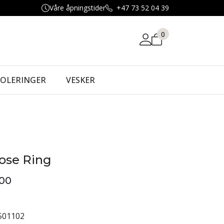
Våre åpningstider
+47 73 52 04 39
0
KOLERINGER
VESKER
Rose Ring
,00
501102