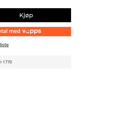
Kjøp
liste
n 1770