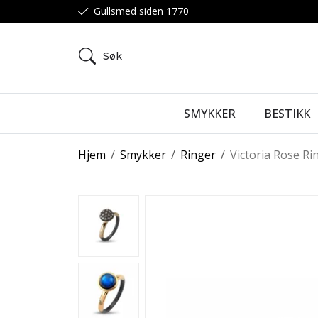
Gullsmed siden 1770
Søk
SMYKKER
BESTIKK
Hjem
/
Smykker
/
Ringer
/
Victoria Rose Ri