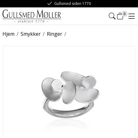
Gullsmed siden 1770
0
Hjem
/
Smykker
/
Ringer
/