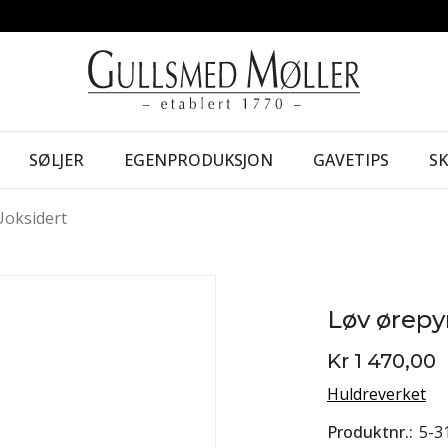
SØLJER
EGENPRODUKSJON
GAVETIPS
S
Uoksidert
Løv ørepy
Kr 1 470,00
Huldreverket
Produktnr.
5-3