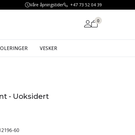
Våre åpningstider
+47 73 52 04 39
0
KOLERINGER
VESKER
nt - Uoksidert
12196-60