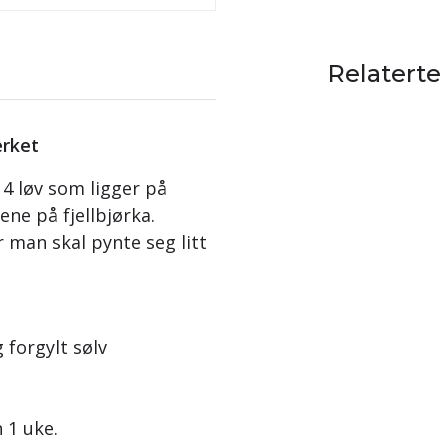
Relaterte
erket
 4 løv som ligger på
ene på fjellbjørka.
 man skal pynte seg litt
 forgylt sølv
n 1 uke.