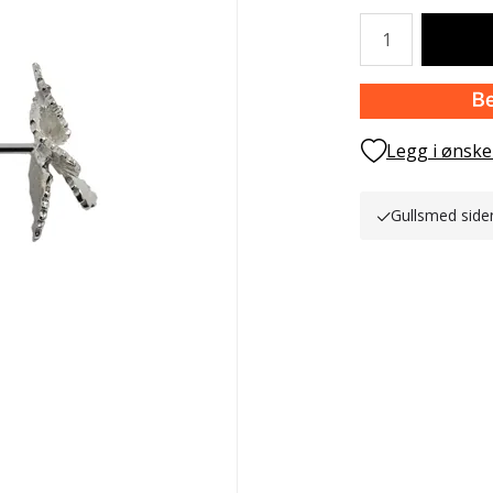
Antall
Legg i ønske
Gullsmed side