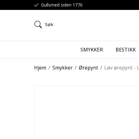
Gullsmed siden 1770
Søk
SMYKKER
BESTIKK
Hjem
/
Smykker
/
Ørepynt
/
Løv ørepynt - 