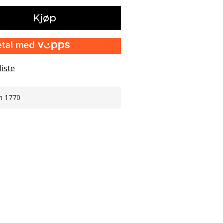
Kjøp
liste
n 1770