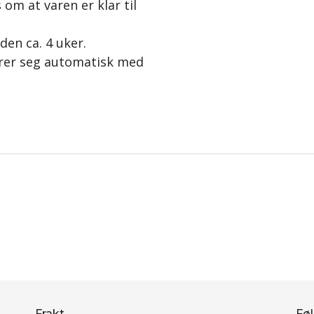
 om at varen er klar til
iden ca. 4 uker.
erer seg automatisk med
Frakt
Føl