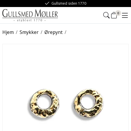
Gullsmed siden 1770
0
Hjem
/
Smykker
/
Ørepynt
/