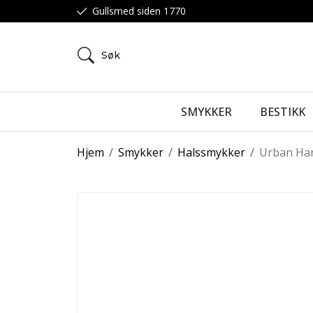
Gullsmed siden 1770
Søk
SMYKKER
BESTIKK
Hjem
/
Smykker
/
Halssmykker
/
Urban Ha