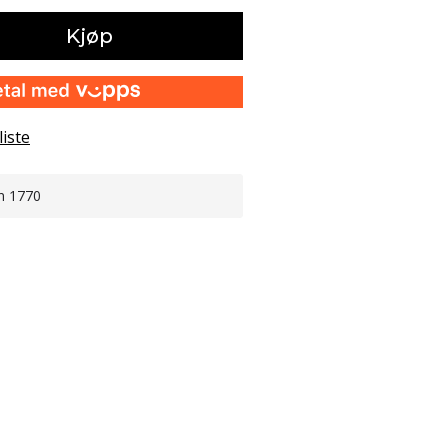
Kjøp
liste
n 1770