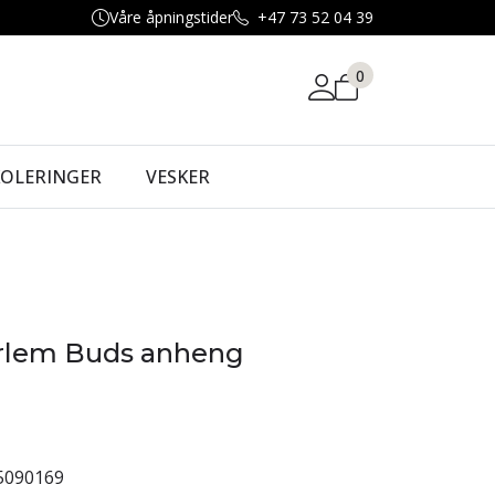
Våre åpningstider
+47 73 52 04 39
0
KOLERINGER
VESKER
rlem Buds anheng
5090169