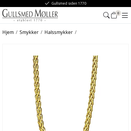
Gullsmed siden 1770
0
Hjem
/
Smykker
/
Halssmykker
/