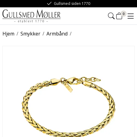
Gullsmed siden 1770
0
Hjem
/
Smykker
/
Armbånd
/