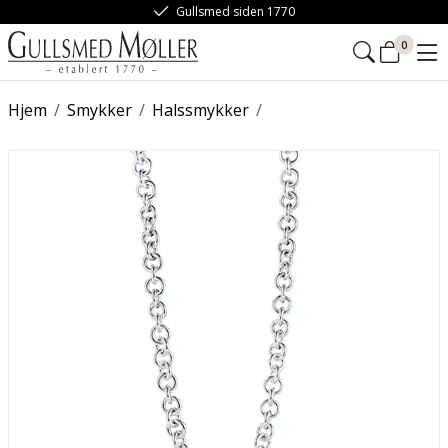
Gullsmed siden 1770
0
Hjem
/
Smykker
/
Halssmykker
/