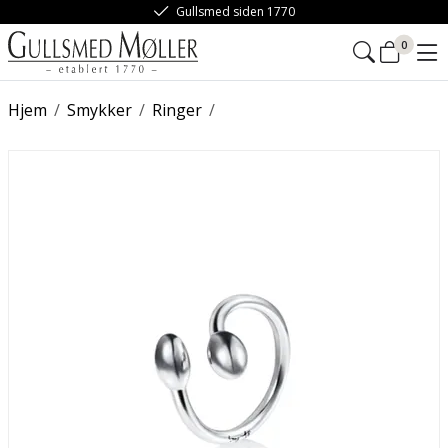
Gullsmed siden 1770
0
Hjem
/
Smykker
/
Ringer
/