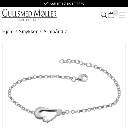
Gullsmed siden 1770
0
Hjem
/
Smykker
/
Armbånd
/