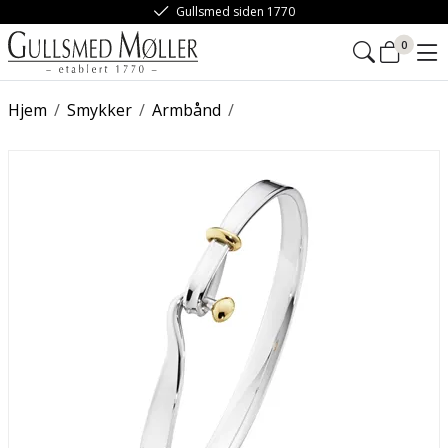
Gullsmed siden 1770
0
Hjem
/
Smykker
/
Armbånd
/