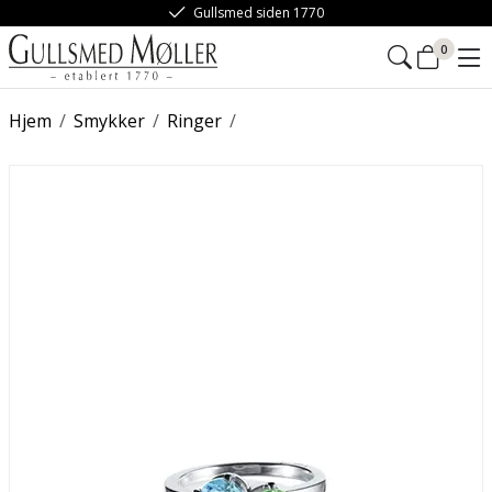
Gullsmed siden 1770
0
Hjem
/
Smykker
/
Ringer
/