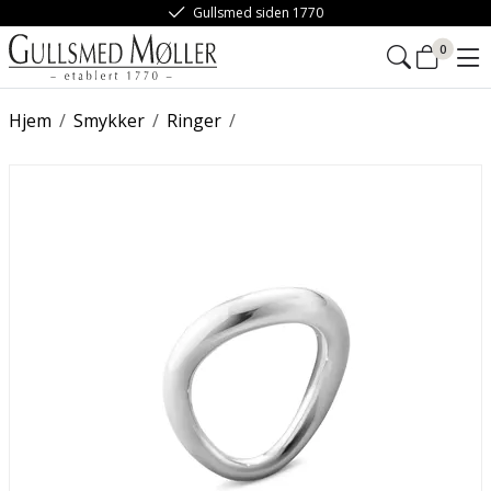
Gullsmed siden 1770
0
Hjem
/
Smykker
/
Ringer
/