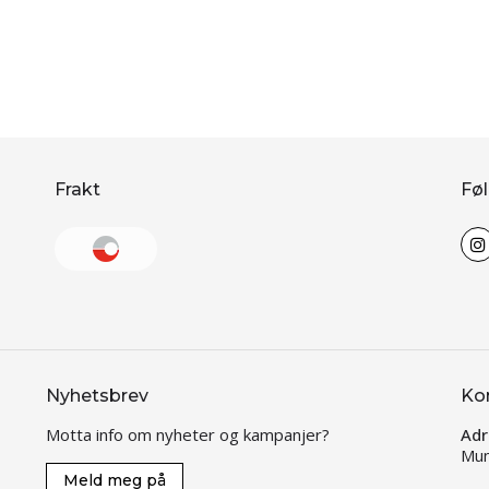
Frakt
Føl
Nyhetsbrev
Ko
Motta info om nyheter og kampanjer?
Adr
Mun
Meld meg på