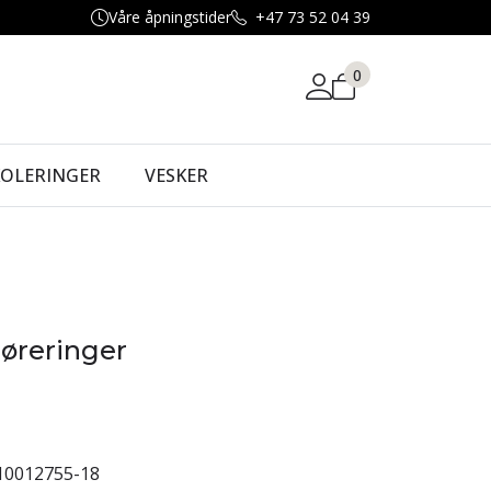
Våre åpningstider
+47 73 52 04 39
0
KOLERINGER
VESKER
 øreringer
10012755-18