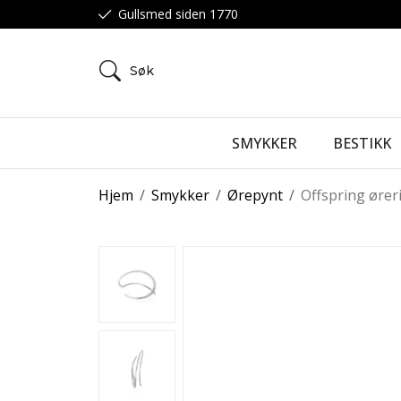
Gullsmed siden 1770
Søk
SMYKKER
BESTIKK
Hjem
/
Smykker
/
Ørepynt
/
Offspring ører