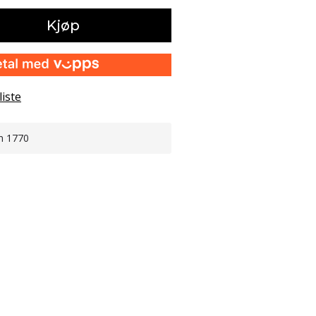
Kjøp
liste
n 1770