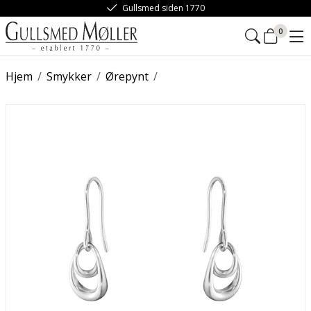
Gullsmed siden 1770
0
Hjem
/
Smykker
/
Ørepynt
/