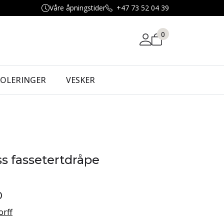
Våre åpningstider
+47 73 52 04 39
0
KOLERINGER
VESKER
ss fassetertdråpe
0
orff