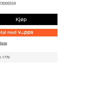
23000559
Kjøp
liste
n 1770