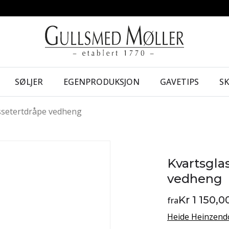
SØLJER
EGENPRODUKSJON
GAVETIPS
S
ssetertdråpe vedheng
Kvartsgla
vedheng
Kr 1 150,0
fra
Heide Heinzend