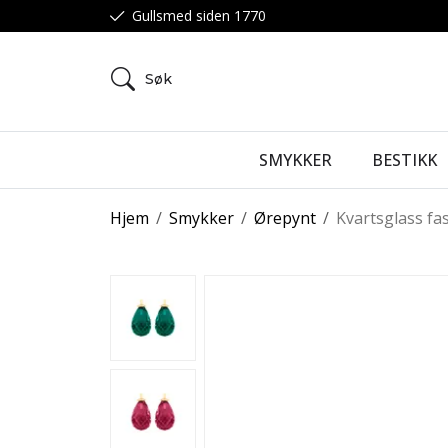
Gullsmed siden 1770
Søk
SMYKKER
BESTIKK
Hjem
/
Smykker
/
Ørepynt
/
Kvartsglass fa