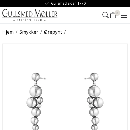
Gullsmed siden 1770
0
Hjem
/
Smykker
/
Ørepynt
/