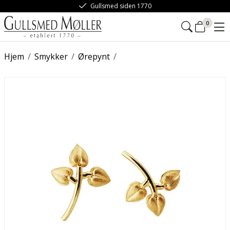
Gullsmed siden 1770
0
Hjem
/
Smykker
/
Ørepynt
/