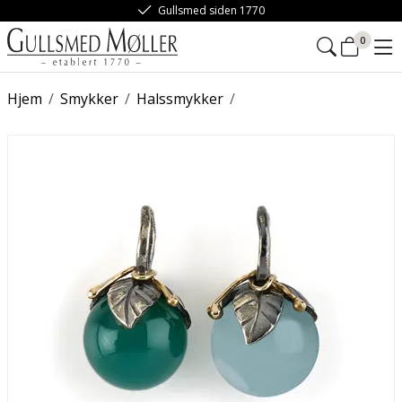
Gullsmed siden 1770
0
Hjem
/
Smykker
/
Halssmykker
/