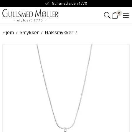
Gullsmed siden 1770
0
Hjem
/
Smykker
/
Halssmykker
/