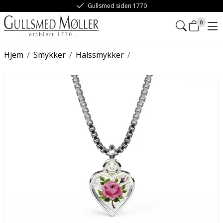
Gullsmed siden 1770
0
Hjem
/
Smykker
/
Halssmykker
/