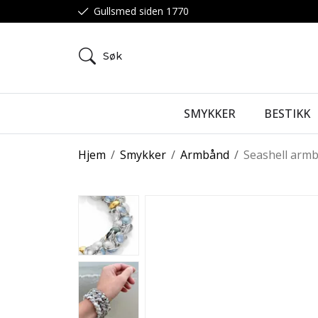
Gullsmed siden 1770
Søk
SMYKKER
BESTIKK
Hjem
/
Smykker
/
Armbånd
/
Seashell armb