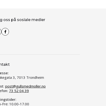
g oss på sosiale medier
ntakt
esse:
kegata 3, 7013 Trondheim
st:
post@gullsmedmoller.no
efon:
73 52 04 39
ingstider:
-Fre: 10.00-17.00