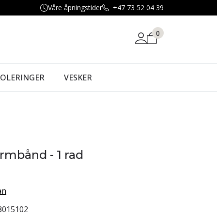
Våre åpningstider
+47 73 52 04 39
0
KOLERINGER
VESKER
armbånd - 1 rad
an
3015102