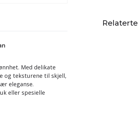
Relaterte
an
kjønnhet. Med delikate
 og teksturene til skjell,
ær eleganse.
k eller spesielle