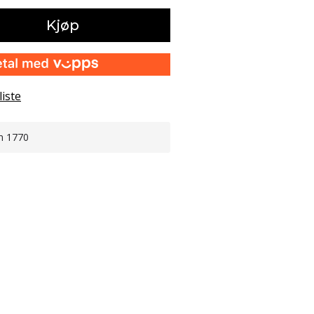
Kjøp
liste
n 1770