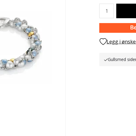
Antall
Legg i ønske
Gullsmed side