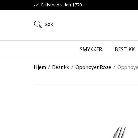
Gullsmed siden 1770
Søk
SMYKKER
BESTIKK
Hjem
/
Bestikk
/
Opphøyet Rose
/
Opphøyet