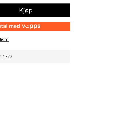
Kjøp
liste
n 1770