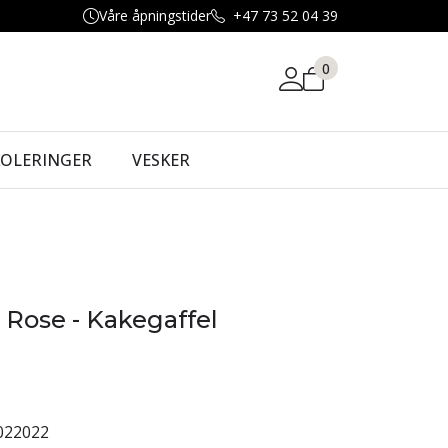
Våre åpningstider
+47 73 52 04 39
0
KOLERINGER
VESKER
Rose - Kakegaffel
022022