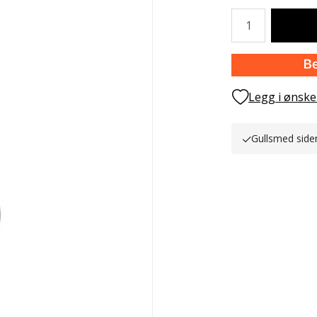
Antall
Legg i ønske
Gullsmed side