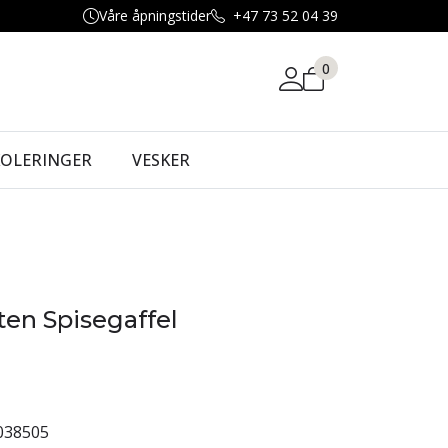
Våre åpningstider
+47 73 52 04 39
0
KOLERINGER
VESKER
ten Spisegaffel
038505