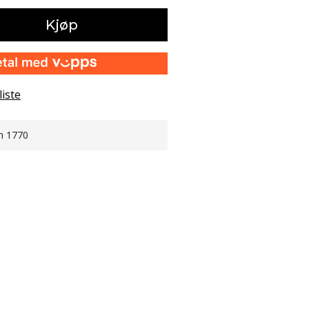
Kjøp
liste
n 1770