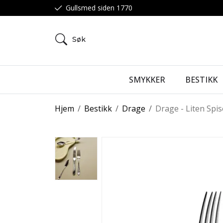
Gullsmed siden 1770
Søk
SMYKKER
BESTIKK
Hjem
/
Bestikk
/
Drage
/
Drage - Liten Spis