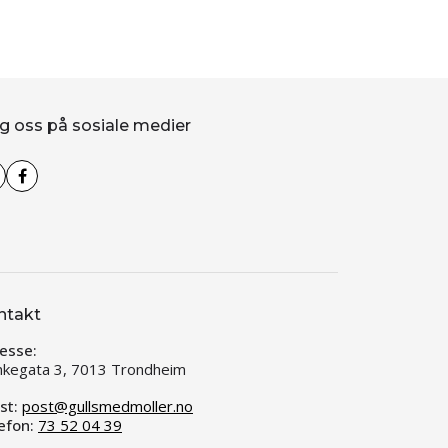
g oss på sosiale medier
ntakt
esse:
kegata 3, 7013 Trondheim
st:
post@gullsmedmoller.no
efon:
73 52 04 39