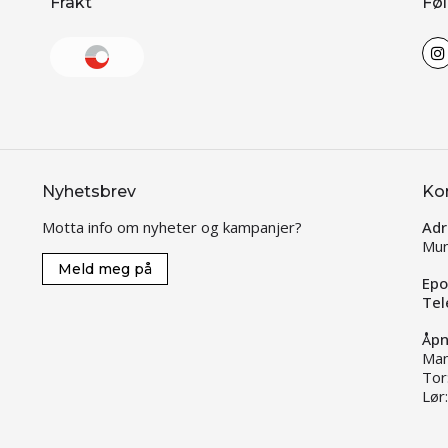
Frakt
Føl
Nyhetsbrev
Ko
Motta info om nyheter og kampanjer?
Adr
Mun
Meld meg på
Epo
Tel
Åpn
Man
Tor
Lør