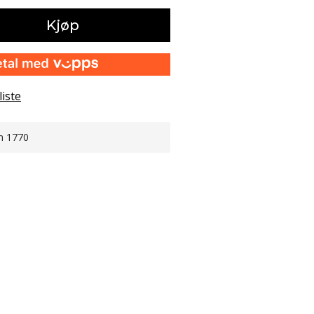
Kjøp
liste
n 1770