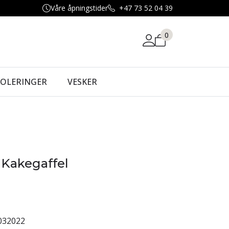
Våre åpningstider
+47 73 52 04 39
0
KOLERINGER
VESKER
- Kakegaffel
032022