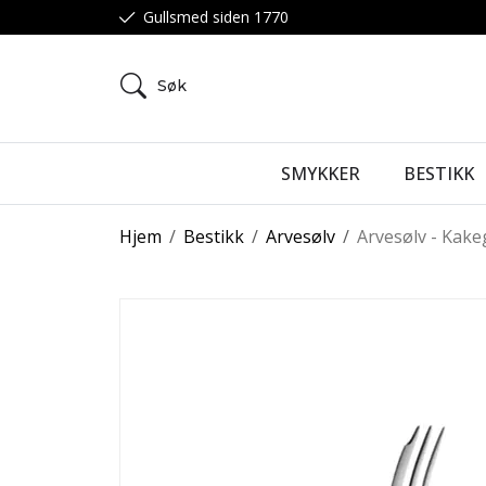
Gullsmed siden 1770
Søk
SMYKKER
BESTIKK
Hjem
/
Bestikk
/
Arvesølv
/
Arvesølv - Kake